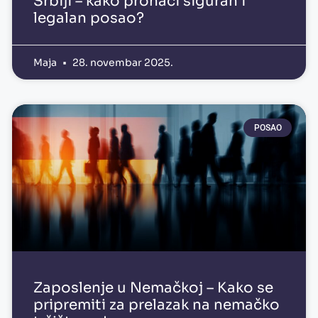
Srbiji – kako pronaći siguran i
legalan posao?
Maja
28. novembar 2025.
POSAO
Zaposlenje u Nemačkoj – Kako se
pripremiti za prelazak na nemačko