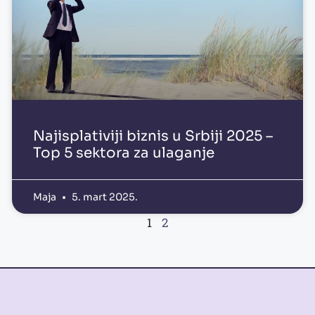
Najisplativiji biznis u Srbiji 2025 –
Top 5 sektora za ulaganje
Maja
5. mart 2025.
1
2