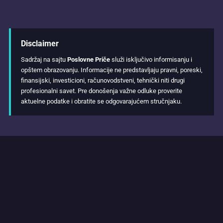
Disclaimer
Sadržaj na sajtu
Poslovne Priče
služi isključivo informisanju i
opštem obrazovanju. Informacije ne predstavljaju pravni, poreski,
finansijski, investicioni, računovodstveni, tehnički niti drugi
profesionalni savet. Pre donošenja važne odluke proverite
aktuelne podatke i obratite se odgovarajućem stručnjaku.