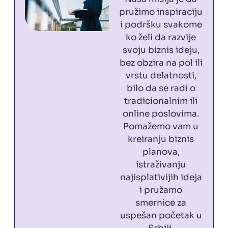
pružimo inspiraciju
i podršku svakome
ko želi da razvije
svoju biznis ideju,
bez obzira na pol ili
vrstu delatnosti,
bilo da se radi o
tradicionalnim ili
online poslovima.
Pomažemo vam u
kreiranju biznis
planova,
istraživanju
najisplativijih ideja
i pružamo
smernice za
uspešan početak u