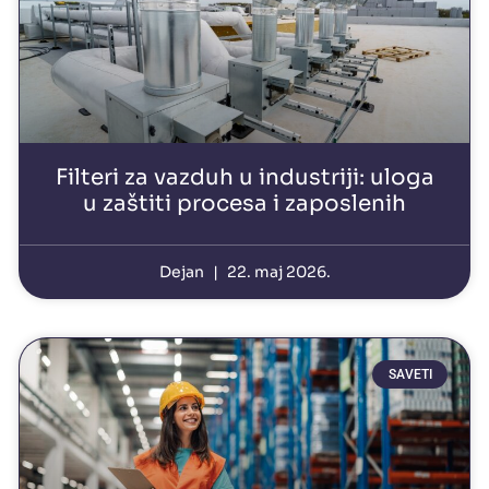
Filteri za vazduh u industriji: uloga
u zaštiti procesa i zaposlenih
Dejan
22. maj 2026.
SAVETI