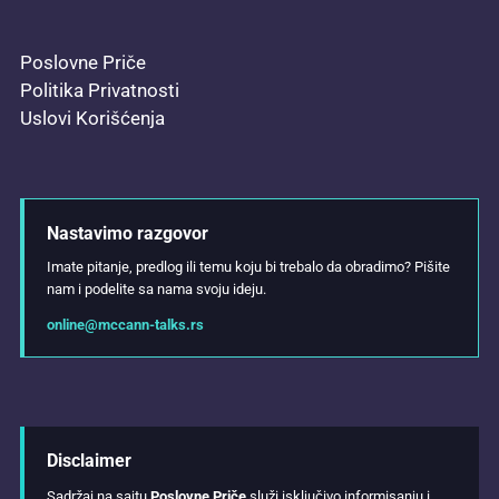
Poslovne Priče
Politika Privatnosti
Uslovi Korišćenja
Nastavimo razgovor
Imate pitanje, predlog ili temu koju bi trebalo da obradimo? Pišite
nam i podelite sa nama svoju ideju.
online@mccann-talks.rs
Disclaimer
Sadržaj na sajtu
Poslovne Priče
služi isključivo informisanju i