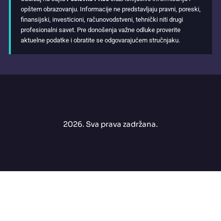
opštem obrazovanju. Informacije ne predstavljaju pravni, poreski,
finansijski, investicioni, računovodstveni, tehnički niti drugi
profesionalni savet. Pre donošenja važne odluke proverite
aktuelne podatke i obratite se odgovarajućem stručnjaku.
2026. Sva prava zadržana.