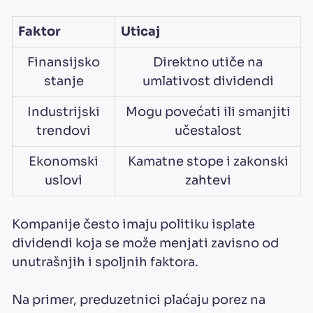
Faktor
Uticaj
Finansijsko
Direktno utiče na
stanje
umlativost dividendi
Industrijski
Mogu povećati ili smanjiti
trendovi
učestalost
Ekonomski
Kamatne stope i zakonski
uslovi
zahtevi
Kompanije često imaju politiku isplate
dividendi koja se može menjati zavisno od
unutrašnjih i spoljnih faktora.
Na primer, preduzetnici plaćaju porez na