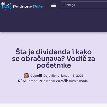
Šta je dividenda i kako
se obračunava? Vodič za
početnike
Dejan
Objavljeno:
januar 16, 2025
Ažurirano: 21. oktobar 2025.
Biznis model