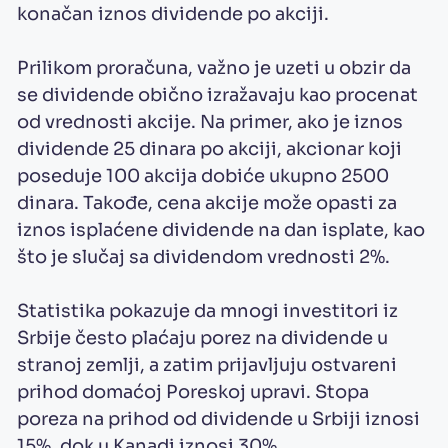
konačan iznos dividende po akciji.
Prilikom proračuna, važno je uzeti u obzir da
se dividende obično izražavaju kao procenat
od vrednosti akcije. Na primer, ako je iznos
dividende 25 dinara po akciji, akcionar koji
poseduje 100 akcija dobiće ukupno 2500
dinara. Takođe, cena akcije može opasti za
iznos isplaćene dividende na dan isplate, kao
što je slučaj sa dividendom vrednosti 2%.
Statistika pokazuje da mnogi investitori iz
Srbije često plaćaju porez na dividende u
stranoj zemlji, a zatim prijavljuju ostvareni
prihod domaćoj Poreskoj upravi. Stopa
poreza na prihod od dividende u Srbiji iznosi
15%, dok u Kanadi iznosi 30%.