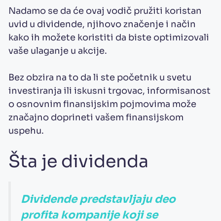
Nadamo se da će ovaj vodič pružiti koristan
uvid u dividende, njihovo značenje i način
kako ih možete koristiti da biste optimizovali
vaše ulaganje u akcije.
Bez obzira na to da li ste početnik u svetu
investiranja ili iskusni trgovac, informisanost
o osnovnim finansijskim pojmovima može
značajno doprineti vašem finansijskom
uspehu.
Šta je dividenda
Dividende predstavljaju deo
profita kompanije koji se