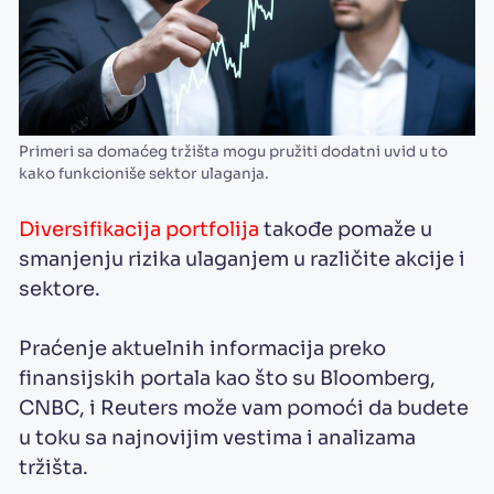
Primeri sa domaćeg tržišta mogu pružiti dodatni uvid u to
kako funkcioniše sektor ulaganja.
Diversifikacija portfolija
takođe pomaže u
smanjenju rizika ulaganjem u različite akcije i
sektore.
Praćenje aktuelnih informacija preko
finansijskih portala kao što su Bloomberg,
CNBC, i Reuters može vam pomoći da budete
u toku sa najnovijim vestima i analizama
tržišta.