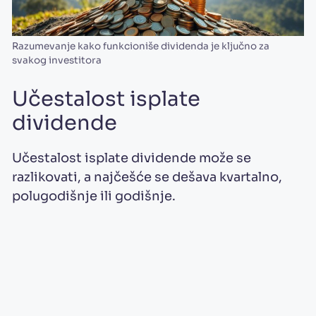
Razumevanje kako funkcioniše dividenda je ključno za
svakog investitora
Učestalost isplate
dividende
Učestalost isplate dividende može se
razlikovati, a najčešće se dešava kvartalno,
polugodišnje ili godišnje.