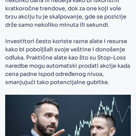
nekoliko dana ili nedelja kako bi iskoristili
kratkoročne trendove, dok za one koji vole
brzu akciju tu je skalpovanje, gde se pozicije
drže samo nekoliko minuta ili sekundi.
Investitori često koriste razne alate i resurse
kako bi poboljšali svoje veštine i donošenje
odluka. Praktične alate kao što su Stop-Loss
naredbe mogu automatski prodati akcije kada
cena padne ispod određenog nivoa,
smanjujući tako potencijalne gubitke.