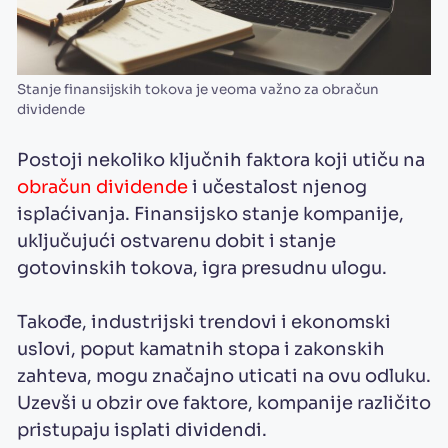
Stanje finansijskih tokova je veoma važno za obračun
dividende
Postoji nekoliko ključnih faktora koji utiču na
obračun dividende
i učestalost njenog
isplaćivanja. Finansijsko stanje kompanije,
uključujući ostvarenu dobit i stanje
gotovinskih tokova, igra presudnu ulogu.
Takođe, industrijski trendovi i ekonomski
uslovi, poput kamatnih stopa i zakonskih
zahteva, mogu značajno uticati na ovu odluku.
Uzevši u obzir ove faktore, kompanije različito
pristupaju isplati dividendi.