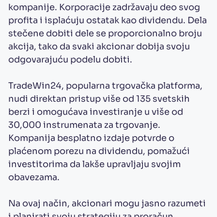
kompanije. Korporacije zadržavaju deo svog
profita i isplaćuju ostatak kao dividendu. Dela
stečene dobiti dele se proporcionalno broju
akcija, tako da svaki akcionar dobija svoju
odgovarajuću podelu dobiti.
TradeWin24, popularna trgovačka platforma,
nudi direktan pristup više od 135 svetskih
berzi i omogućava investiranje u više od
30,000 instrumenata za trgovanje.
Kompanija besplatno izdaje potvrde o
plaćenom porezu na dividendu, pomažući
investitorima da lakše upravljaju svojim
obavezama.
Na ovaj način, akcionari mogu jasno razumeti
i planirati svoju strategiju za proračun