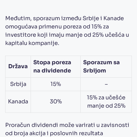
Međutim, sporazum između Srbije i Kanade
omogućava primenu poreza od 15% za
investitore koji imaju manje od 25% učešća u
kapitalu kompanije.
Stopa poreza
Sporazum sa
Država
na dividende
Srbijom
Srbija
15%
–
15% za učešće
Kanada
30%
manje od 25%
Proračun dividendi može varirati u zavisnosti
od broja akcija i poslovnih rezultata