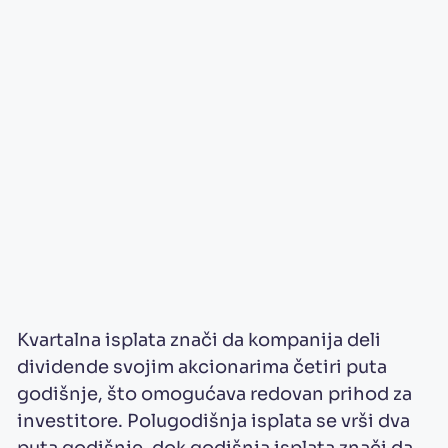
Kvartalna isplata znači da kompanija deli
dividende svojim akcionarima četiri puta
godišnje, što omogućava redovan prihod za
investitore. Polugodišnja isplata se vrši dva
puta godišnje, dok godišnja isplata znači da