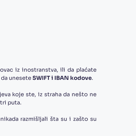
ovac iz inostranstva, ili da plaćate
i da unesete
SWIFT i IBAN kodove
.
eva koje ste, iz straha da nešto ne
tri puta.
nikada razmišljali šta su i zašto su