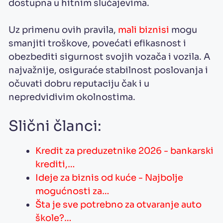
dostupna u hitnim slučajevima.
Uz primenu ovih pravila,
mali biznisi
mogu
smanjiti troškove, povećati efikasnost i
obezbediti sigurnost svojih vozača i vozila. A
najvažnije, osiguraće stabilnost poslovanja i
očuvati dobru reputaciju čak i u
nepredvidivim okolnostima.
Slični članci:
Kredit za preduzetnike 2026 - bankarski
krediti,…
Ideje za biznis od kuće - Najbolje
mogućnosti za…
Šta je sve potrebno za otvaranje auto
škole?…