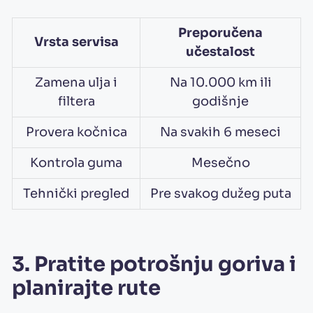
Preporučena
Vrsta servisa
učestalost
Zamena ulja i
Na 10.000 km ili
filtera
godišnje
Provera kočnica
Na svakih 6 meseci
Kontrola guma
Mesečno
Tehnički pregled
Pre svakog dužeg puta
3. Pratite potrošnju goriva i
planirajte rute