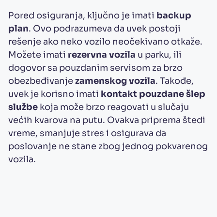
Pored osiguranja, ključno je imati
backup
plan
. Ovo podrazumeva da uvek postoji
rešenje ako neko vozilo neočekivano otkaže.
Možete imati
rezervna vozila
u parku, ili
dogovor sa pouzdanim servisom za brzo
obezbeđivanje
zamenskog vozila
. Takođe,
uvek je korisno imati
kontakt pouzdane šlep
službe
koja može brzo reagovati u slučaju
većih kvarova na putu. Ovakva priprema štedi
vreme, smanjuje stres i osigurava da
poslovanje ne stane zbog jednog pokvarenog
vozila.