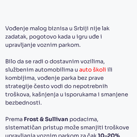
Vođenje malog biznisa u Srbiji nije lak
zadatak, pogotovo kada u igru uđe i
upravljanje voznim parkom.
Bilo da se radi o dostavnim vozilima,
službenim automobilima u
auto školi
ili
kombijima, vođenje parka bez prave
strategije često vodi do nepotrebnih
troškova, kašnjenja u isporukama i smanjene
bezbednosti.
Prema
Frost & Sullivan
podacima,
sistematičan pristup može smanjiti troškove
upravljanja voznim parkom za čak
10–20%