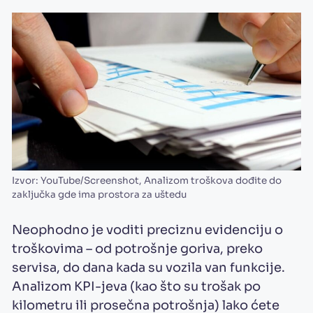
Izvor: YouTube/Screenshot, Analizom troškova dođite do
zaključka gde ima prostora za uštedu
Neophodno je voditi preciznu evidenciju o
troškovima – od potrošnje goriva, preko
servisa, do dana kada su vozila van funkcije.
Analizom KPI-jeva (kao što su trošak po
kilometru ili prosečna potrošnja) lako ćete