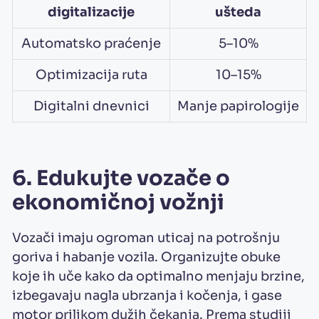
digitalizacije
ušteda
Automatsko praćenje
5–10%
Optimizacija ruta
10–15%
Digitalni dnevnici
Manje papirologije
6. Edukujte vozače o
ekonomičnoj vožnji
Vozači imaju ogroman uticaj na potrošnju
goriva i habanje vozila. Organizujte obuke
koje ih uče kako da optimalno menjaju brzine,
izbegavaju nagla ubrzanja i kočenja, i gase
motor prilikom dužih čekanja. Prema studiji