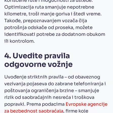
korišćene rute i mogućnosti za uštede.
Optimizacija ruta smanjuje nepotrebne
kilometre, troši manje goriva i štedi vreme.
Takođe, prepoznavanjem vozača čija
potrošnja odskače od proseka, možete
identifikovati potrebe za dodatnom obukom
ili kontrolom.
4. Uvedite pravila
odgovorne vožnje
Uvođenje striktnih pravila – od obaveznog
vezivanja pojaseva do zabrane telefoniranja i
poštovanja ograničenja brzine – smanjuje
rizik od saobraćajnih nesreća i troškova
popravki. Prema podacima
Evropske agencije
za bezbednost saobraćaja
, firme koje