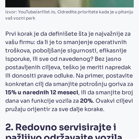
Izvor: YouTube/artlist.io, Odredite prioritete kada je u pitanju
vaš vozni park
Prvi korak je da definišete šta je najvažnije za
vašu firmu: da li je to smanjenje operativnih
troškova, poboljšanje sigurnosti, efikasnije
isporuke, ili sve od navedenog? Bez jasno
postavljenih ciljeva, teško je meriti napredak
ili donositi prave odluke. Na primer, postavite
konkretan cilj da smanjite potrošnju goriva za
15% u narednih 12 meseci
, ili da smanjite broj
dana van funkcije vozila za
20%
. Ovakvi ciljevi
pružaju orijentir za sve dalje korake.
2. Redovno servisirajte i
pažljivo održavajte vozila