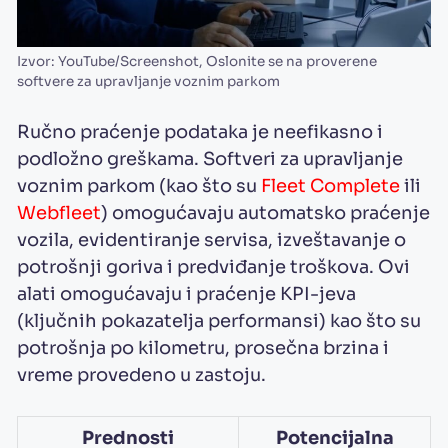
Izvor: YouTube/Screenshot, Oslonite se na proverene
softvere za upravljanje voznim parkom
Ručno praćenje podataka je neefikasno i
podložno greškama. Softveri za upravljanje
voznim parkom (kao što su
Fleet Complete
ili
Webfleet
) omogućavaju automatsko praćenje
vozila, evidentiranje servisa, izveštavanje o
potrošnji goriva i predviđanje troškova. Ovi
alati omogućavaju i praćenje KPI-jeva
(ključnih pokazatelja performansi) kao što su
potrošnja po kilometru, prosečna brzina i
vreme provedeno u zastoju.
Prednosti
Potencijalna