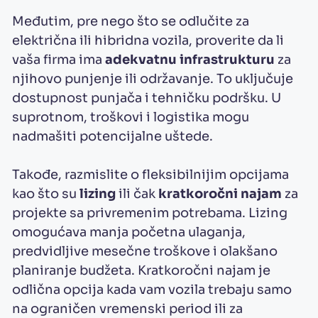
Međutim, pre nego što se odlučite za
električna ili hibridna vozila, proverite da li
vaša firma ima
adekvatnu infrastrukturu
za
njihovo punjenje ili održavanje. To uključuje
dostupnost punjača i tehničku podršku. U
suprotnom, troškovi i logistika mogu
nadmašiti potencijalne uštede.
Takođe, razmislite o fleksibilnijim opcijama
kao što su
lizing
ili čak
kratkoročni najam
za
projekte sa privremenim potrebama. Lizing
omogućava manja početna ulaganja,
predvidljive mesečne troškove i olakšano
planiranje budžeta. Kratkoročni najam je
odlična opcija kada vam vozila trebaju samo
na ograničen vremenski period ili za