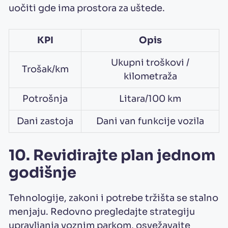
uočiti gde ima prostora za uštede.
KPI
Opis
Ukupni troškovi /
Trošak/km
kilometraža
Potrošnja
Litara/100 km
Dani zastoja
Dani van funkcije vozila
10. Revidirajte plan jednom
godišnje
Tehnologije, zakoni i potrebe tržišta se stalno
menjaju. Redovno pregledajte strategiju
upravljanja voznim parkom, osvežavajte