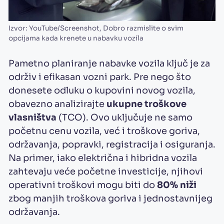
Izvor: YouTube/Screenshot, Dobro razmislite o svim
opcijama kada krenete u nabavku vozila
Pametno planiranje nabavke vozila ključ je za
održiv i efikasan vozni park. Pre nego što
donesete odluku o kupovini novog vozila,
obavezno analizirajte
ukupne troškove
vlasništva
(TCO). Ovo uključuje ne samo
početnu cenu vozila, već i troškove goriva,
održavanja, popravki, registracija i osiguranja.
Na primer, iako električna i hibridna vozila
zahtevaju veće početne investicije, njihovi
operativni troškovi mogu biti do
80% niži
zbog manjih troškova goriva i jednostavnijeg
održavanja.