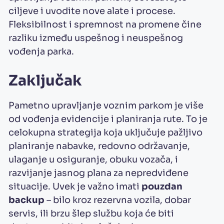
ciljeve i uvodite nove alate i procese.
Fleksibilnost i spremnost na promene čine
razliku između uspešnog i neuspešnog
vođenja parka.
Zaključak
Pametno upravljanje voznim parkom je više
od vođenja evidencije i planiranja rute. To je
celokupna strategija koja uključuje pažljivo
planiranje nabavke, redovno održavanje,
ulaganje u osiguranje, obuku vozača, i
razvijanje jasnog plana za nepredviđene
situacije. Uvek je važno imati
pouzdan
backup
– bilo kroz rezervna vozila, dobar
servis, ili brzu šlep službu koja će biti