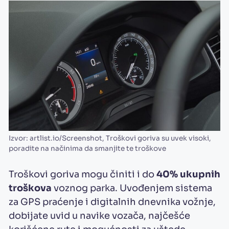
Izvor: artlist.io/Screenshot, Troškovi goriva su uvek visoki,
poradite na načinima da smanjite te troškove
Troškovi goriva mogu činiti i do
40% ukupnih
troškova
voznog parka. Uvođenjem sistema
za GPS praćenje i digitalnih dnevnika vožnje,
dobijate uvid u navike vozača, najčešće