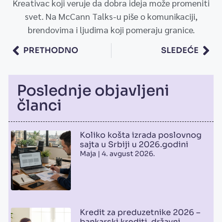
Kreativac koji veruje da dobra ideja može promeniti
svet. Na McCann Talks-u piše o komunikaciji,
brendovima i ljudima koji pomeraju granice.
PRETHODNO
SLEDEĆE
Poslednje objavljeni
članci
Koliko košta izrada poslovnog
sajta u Srbiji u 2026.godini
Maja
4. avgust 2026.
Kredit za preduzetnike 2026 –
bankarski krediti, državni